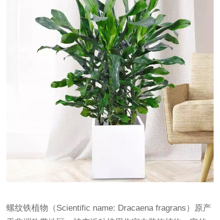
螺纹铁植物（Scientific name: Dracaena fragrans）原产